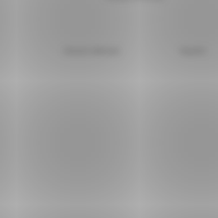
Deutsch
(
Alemán
)
Español