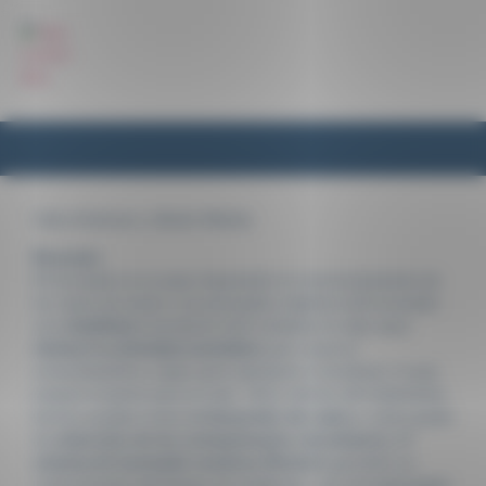
Panel de gestión de cookies
Celia Schlosser y Martin Mitzkat
Resumen
El horneado es un paso importante en el procesamiento de
los copos de avena. Los principales objetivos del horneado
son
estabilizar
el producto final mediante el calor para
eliminar la actividad enzimática
que causa el
enranciamiento y vapor para atemperar el producto, lo que
prepara el grano para el copo. Otros efectos del tratamiento
térmico pueden incluir
el desarrollo del sabor
y cierto grado
de
reducción de los contaminantes microbianos.
El
sistema de horneado continuo Revtech
garantiza un
control preciso del tiempo de residencia, una homogeneidad