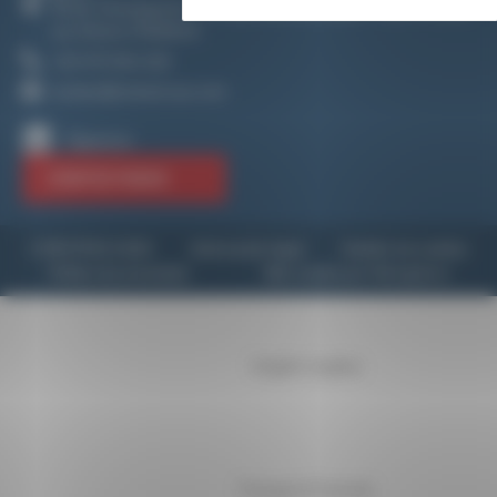
PA de Champgrand - 50 Allée des Abricotiers - 26270 Loriol-
sur-Drôme FRANCIA
+33 475 601 626
contact@revtech-ps.com
Síguenos
CONTÁCTANOS
© REVTECH 2026
Información legal
Gestión de cookies
Política de privacidad
Sitio creado por Hémaphore
English
(
Inglés
)
Français
(
Francés
)