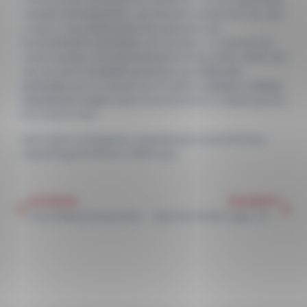
completa del tratamiento, una elevada transferencia de calor
y masa, y una amplia gama de parámetros de
funcionamiento controlados con precisión. La ausencia de
zonas muertas y el comportamiento de flujo pistón dentro del
tubo de acero inoxidable garantizan que
todas las
partículas
que se mueven por el sistema
reciban
el
mismo
tratamiento, lo que
mejora enormemente la calidad general
del producto final.
https://www.cerealsgrains.org/publications/cfw/2019/July-
August/Pages/CFW-64-4-0043.aspx
ANTERIOR
SIGUIENTE
Crisp Malting Group presenta una nueva maltería especializada de 8,9 millones de dólares
Agrícola Knelsen elige a Revtech para asegurar y añadir valor a la producción de chía en Paraguay